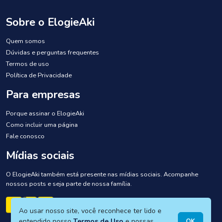
Sobre o ElogieAki
Quem somos
Dúvidas e perguntas frequentes
Termos de uso
Política de Privacidade
Para empresas
Porque assinar o ElogieAki
Como incluir uma página
Fale conosco
Mídias sociais
O ElogieAki também está presente nas mídias sociais. Acompanhe
nossos posts e seja parte de nossa família.
Ao usar nosso site, você reconhece ter lido e
entendido nosso
Termos de Uso
e nossas
OK